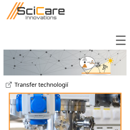
Přejít k hlavnímu obsahu
☰
Transfer technologií