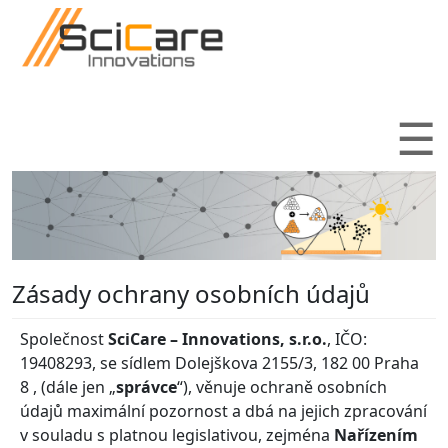
Přejít k hlavnímu obsahu
☰
Zásady ochrany osobních údajů
Společnost
SciCare – Innovations, s.r.o.
, IČO:
19408293, se sídlem
Dolejškova 2155/3, 182 00 Praha
8
, (dále jen „
správce
“), věnuje ochraně osobních
údajů maximální pozornost a dbá na jejich zpracování
v souladu s platnou legislativou, zejména
Nařízením